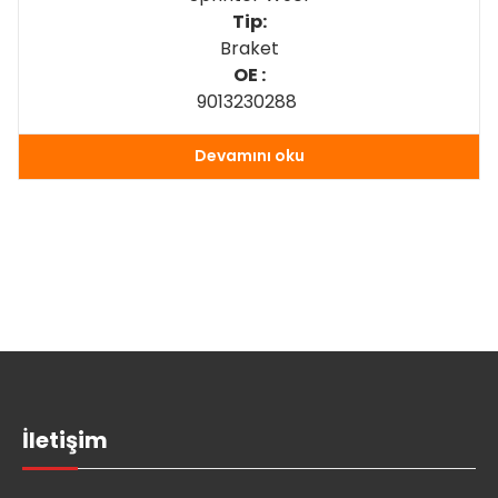
Tip:
Braket
OE :
9013230288
Devamını oku
İletişim